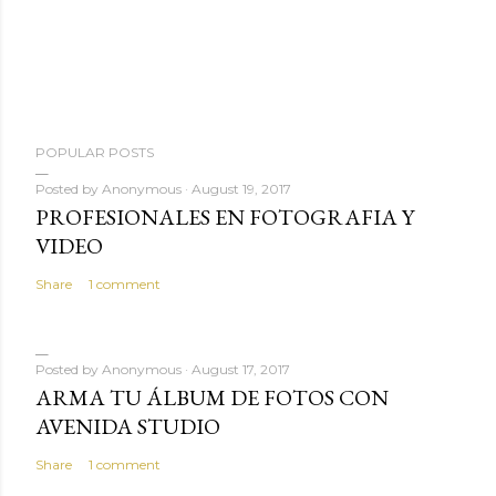
P
POPULAR POSTS
o
s
Posted by
Anonymous
August 19, 2017
PROFESIONALES EN FOTOGRAFIA Y
t
VIDEO
a
C
Share
1 comment
o
m
m
Posted by
Anonymous
August 17, 2017
e
ARMA TU ÁLBUM DE FOTOS CON
n
AVENIDA STUDIO
t
Share
1 comment